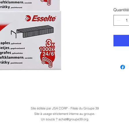
perf
Quantité
Site éditée par JSA CORP - Filiale du Groupe 39
Site à usage strictement interne au groupe.
Un soucis ?
achat@groupe39.org