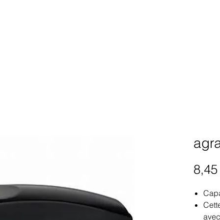
agr
8,45
Capa
Cett
avec