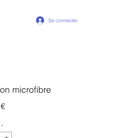
Se connecter
fon microfibre
Prix
 €
*