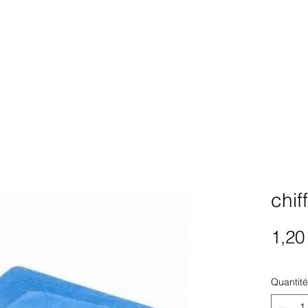
chif
1,20
Quantité