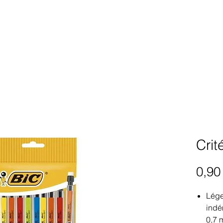
Crit
0,90
Lége
indé
0,7 