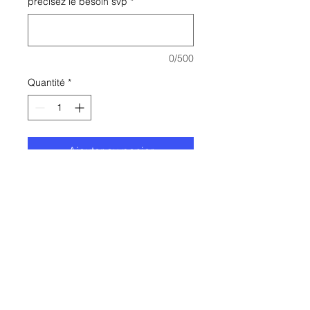
précisez le besoin svp
*
0/500
Quantité
*
Ajouter au panier
Soucis informatiques,
commandez une intervention
maintenant. Le service technique
interviendra auprès de vous dès
réception de la demande.
Site éditée par JSA CORP - Filiale du Groupe 39
Site à usage strictement interne au groupe.