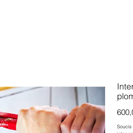
Inte
plo
600,
Soucis