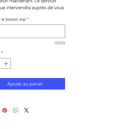
ntion maintenant. Le service
ue interviendra auprès de vous
eption de la demande.
 le besoin svp
*
0/500
*
Ajouter au panier