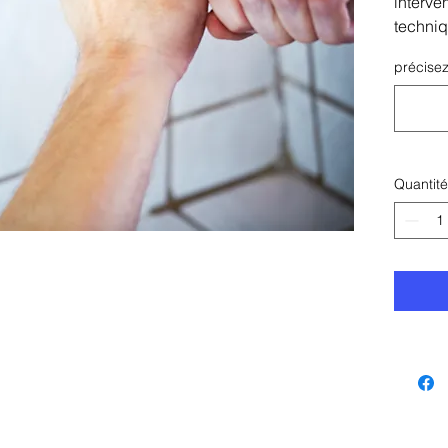
interve
techniq
dès réc
précisez
Quantité