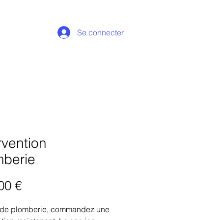
Se connecter
rvention
mberie
Prix
00 €
 de plomberie, commandez une