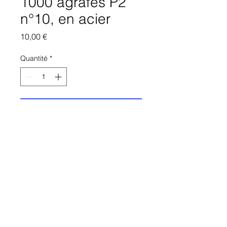
1000 agrafes P2
n°10, en acier
Prix
10,00 €
Quantité
*
Ajouter au panier
Lot de 5 Boîte de 1000 agrafes
P2 n°10, en acier
Site éditée par JSA CORP - Filiale du Groupe 39
Site à usage strictement interne au groupe.
Un soucis ?
achat@groupe39.org