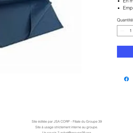
En m
Empê
Quantité
Votre c
propre 
poubell
Site éditée par JSA CORP - Filiale du Groupe 39
Site à usage strictement interne au groupe.
Un soucis ?
achat@groupe39.org