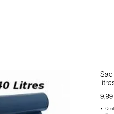
Sac
litre
9,99
Cont